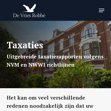
Skip
Menu
to
Close
main
Menu
content
Taxaties
Uitgebreide taxatierapporten volgens
NVM en NWWI richtlijnen
Het kan om veel verschillende
redenen noodzakelijk zijn dat uw