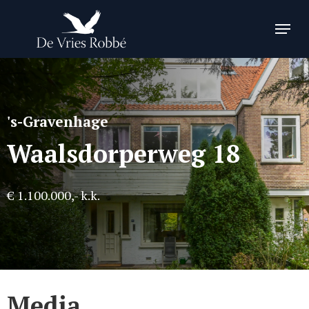
Skip
Menu
to
Close
main
Menu
content
's-Gravenhage
Waalsdorperweg 18
€ 1.100.000,- k.k.
Media