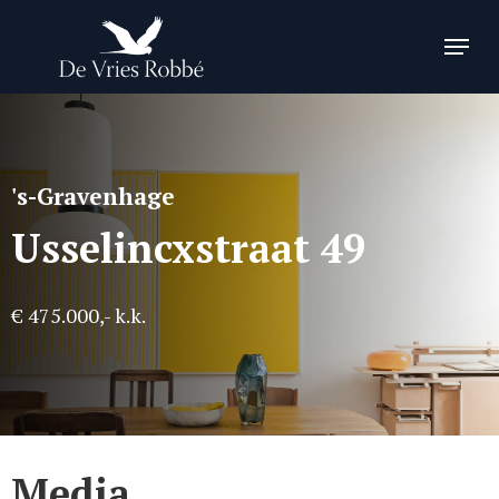
Skip
Menu
to
Close
main
Menu
content
's-Gravenhage
Usselincxstraat 49
€ 475.000,- k.k.
Media