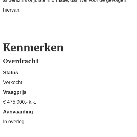
anderszins onjuiste informatie, dan wel voor de gevolgen
hiervan.
Kenmerken
Overdracht
Status
Verkocht
Vraagprijs
€ 475.000,- k.k.
Aanvaarding
In overleg