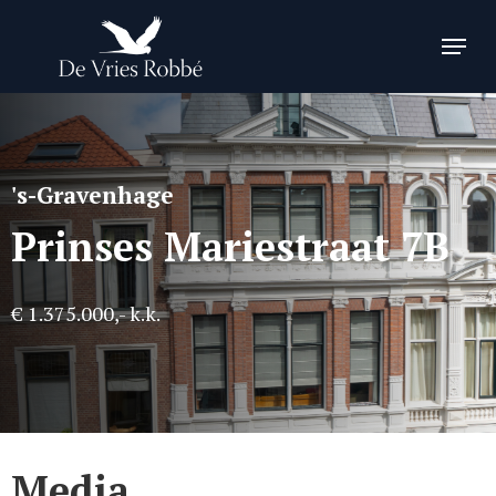
Skip
Menu
to
Close
main
Menu
content
's-Gravenhage
Prinses Mariestraat 7B
€ 1.375.000,- k.k.
Media