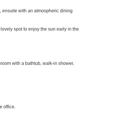
dth, ensuite with an atmospheric dining
ovely spot to enjoy the sun early in the
throom with a bathtub, walk-in shower,
e office.