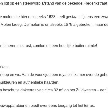
 en ligt op een steenworp afstand van de bekende Frederikstra
molen die hier omstreeks 1623 heeft gestaan, tijdens een zwa
Molen kreeg. De molen is omstreeks 1678 afgebroken, maar de na
bineren met rust, comfort en een heerlijke buitenruimte!
rkast.
rloop en wc. Aan de voorzijde een royale zitkamer over de gehel
huifdeuren en authentieke haarden.
beschutte dakterras van circa 32 m² op het Zuidwesten – een he
ouwapparatuur en biedt eveneens toegang tot het terras.