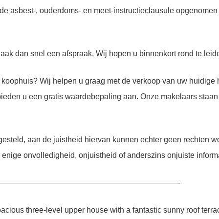
de asbest-, ouderdoms- en meet-instructieclausule opgenomen
Maak dan snel een afspraak. Wij hopen u binnenkort rond te le
koophuis? Wij helpen u graag met de verkoop van uw huidige h
bieden u een gratis waardebepaling aan. Onze makelaars staan 
pgesteld, aan de juistheid hiervan kunnen echter geen rechten 
enige onvolledigheid, onjuistheid of anderszins onjuiste inform
———————————————————————-
spacious three-level upper house with a fantastic sunny roof terr