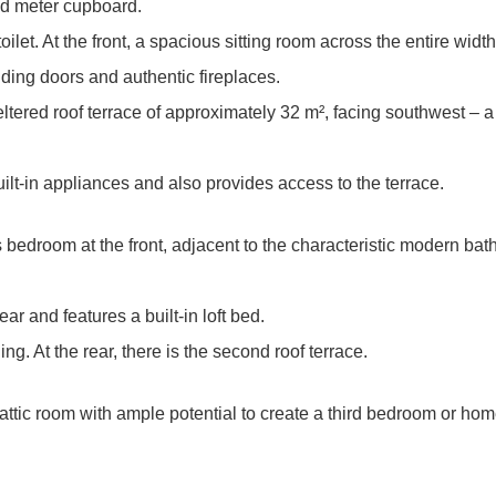
and meter cupboard.
d toilet. At the front, a spacious sitting room across the entire wi
iding doors and authentic fireplaces.
tered roof terrace of approximately 32 m², facing southwest – a l
ilt-in appliances and also provides access to the terrace.
s bedroom at the front, adjacent to the characteristic modern ba
r and features a built-in loft bed.
ng. At the rear, there is the second roof terrace.
s attic room with ample potential to create a third bedroom or hom