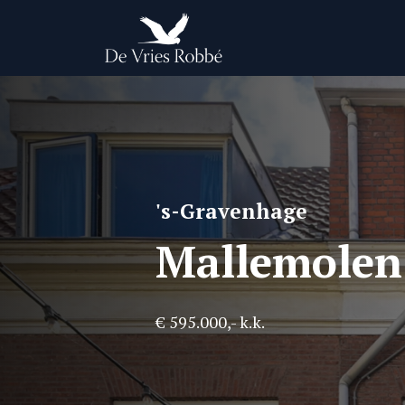
Skip
to
main
content
's-Gravenhage
Mallemolen
€ 595.000,- k.k.