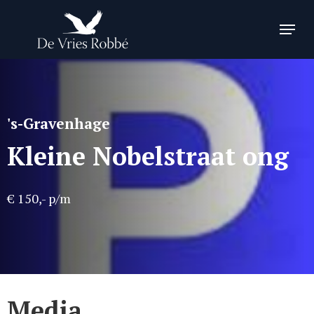
Skip
Menu
to
Close
main
Menu
content
's-Gravenhage
Kleine Nobelstraat ong
€ 150,- p/m
Media