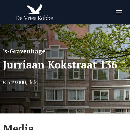
Skip
Menu
to
Close
main
Menu
content
's-Gravenhage
Jurriaan Kokstraat 136
€ 349.000,- k.k.
Media