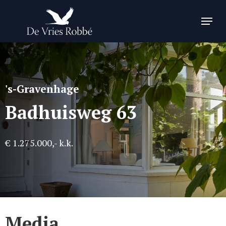
Skip
Menu
to
Close
main
Menu
content
's-Gravenhage
Badhuisweg 63
€ 1.275.000,- k.k.
Media