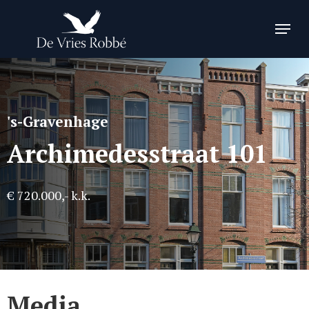
Skip
Menu
to
Close
main
Menu
content
's-Gravenhage
Archimedesstraat 101
€ 720.000,- k.k.
Media