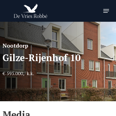
Skip
Menu
to
Close
main
Menu
content
Nootdorp
Gilze-Rijenhof 10
€ 595.000,- k.k.
Media